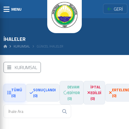
GERİ
MENU
İHALELER
KURUMSAL
GÜNCEL İHALELER
KURUMSAL
DEVAM
İPTAL
TÜMÜ
SONUÇLANDI
ERTELEND
EDİYOR
EDİLDİ
(0)
(0)
(0)
(0)
(0)