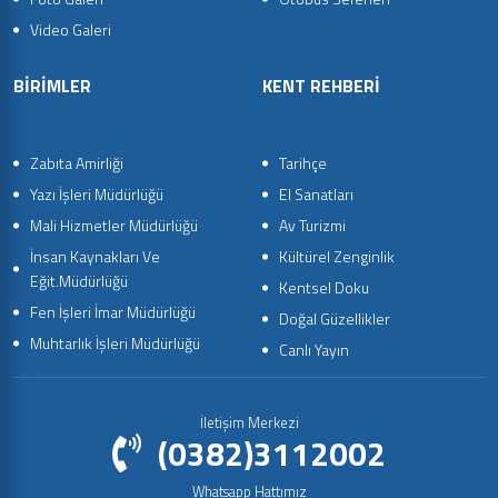
Video Galeri
BİRİMLER
KENT REHBERİ
Zabıta Amirliği
Tarihçe
Yazı İşleri Müdürlüğü
El Sanatları
Mali Hizmetler Müdürlüğü
Av Turizmi
İnsan Kaynakları Ve
Kültürel Zenginlik
Eğit.Müdürlüğü
Kentsel Doku
Fen İşleri İmar Müdürlüğü
Doğal Güzellikler
Muhtarlık İşleri Müdürlüğü
Canlı Yayın
İletişim Merkezi
(0382)3112002
Whatsapp Hattımız