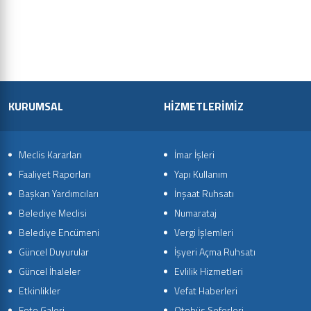
KURUMSAL
HİZMETLERİMİZ
Meclis Kararları
İmar İşleri
Faaliyet Raporları
Yapı Kullanım
Başkan Yardımcıları
İnşaat Ruhsatı
Belediye Meclisi
Numarataj
Belediye Encümeni
Vergi İşlemleri
Güncel Duyurular
İşyeri Açma Ruhsatı
Güncel İhaleler
Evlilik Hizmetleri
Etkinlikler
Vefat Haberleri
Foto Galeri
Otobüs Seferleri